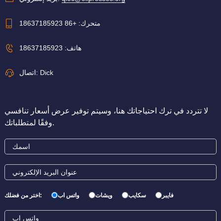
متحرك:
+86 18637185923
هاتف:
18637185923
اتصال: Dick
لا تتردد في ترك احتياجاتك هنا، وسيتم توفير عرض أسعار تنافسي
وفقًا لمتطلباتك.
فايبر
سكايب
ويشات
واتس اب
اختر من فضلك: