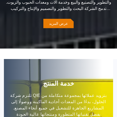
والتطوير والتصنيع والبيع وخدمة آلات ومعدات الحبوب والزيوت.
تدمج الشركة البحث والتطوير والتصميم والإنتاج والتركيب
والتشغيل وخدمة ما بعد البيع، وتلتزم بتقديم حلول فعالة
ومستقرة وموفرة للطاقة لمعالجة الحبوب والزيوت لعملائها حول
عرض المزيد
العالم.
تُركز شركة QIE على البحث والتطوير وتصنيع معدات معالجة
الحبوب والزيوت. تشمل منتجاتها الرئيسية: سلسلة مكبس الزيت
(مكبس الزيت اللولبي، مكبس الزيت الهيدروليكي)؛ معدات
المعالجة الأولية للزيت (التنظيف، التكسير، الدرفلة، التبخير، إلخ)؛
معدات الاستخلاص (خط إنتاج زيت الاستخلاص بالمذيبات)؛
مجموعات كاملة من معدات تكرير الزيت (إزالة الصمغ، إزالة
الحموضة، إزالة اللون، إزالة الروائح، إلخ).
خدمة المنتج
تلتزم شركة QIE بتزويد عملائها بمجموعة متكاملة من
الحلول، بدءًا من المعدات أحادية الماكينة ووصولًا إلى
المشاريع الجاهزة للتشغيل في جميع أنحاء المصنع.
بفضل تقنياتها المتطورة ومنتجاتها عالية الجودة